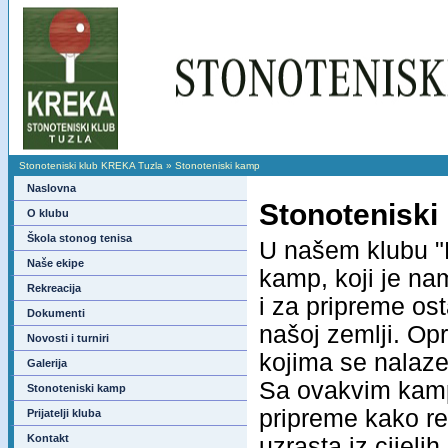
Stonoteniski klub KREKA Tuzla
»
Stonoteniski kamp
Naslovna
Stonoteniski
O klubu
Škola stonog tenisa
U našem klubu "K
Naše ekipe
kamp, koji je na
Rekreacija
i za pripreme ost
Dokumenti
našoj zemlji. O
Novosti i turniri
kojima se nalaze 
Galerija
Sa ovakvim k
Stonoteniski kamp
pripreme kako rep
Prijatelji kluba
Kontakt
uzrasta iz cijeli