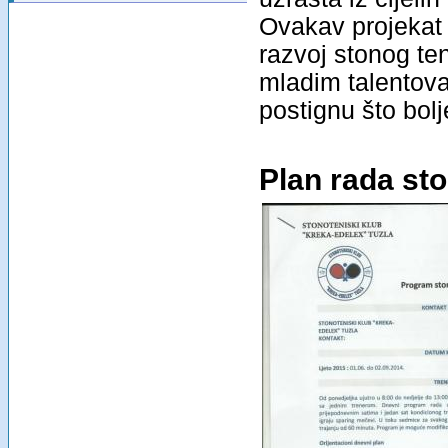
Ovakav projekat 
razvoj stonog ten
mladim talentova
postignu što bol
Plan rada st