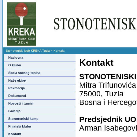
Stonoteniski klub KREKA Tuzla
»
Kontakt
Naslovna
Kontakt
O klubu
Škola stonog tenisa
STONOTENISKI
Naše ekipe
Mitra Trifunović
Rekreacija
75000, Tuzla
Dokumenti
Bosna i Herceg
Novosti i turniri
Galerija
Predsjednik UO
Stonoteniski kamp
Arman Isabegovi
Prijatelji kluba
Kontakt