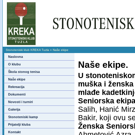
Stonoteniski klub KREKA Tuzla
»
Naše ekipe
Naslovna
Naše ekipe.
O klubu
Škola stonog tenisa
U stonotenisko
Naše ekipe
muška i ženska
Rekreacija
mlađe kadetkinje
Dokumenti
Seniorska ekipa
Novosti i turniri
Salih, Hanić Mir
Galerija
Bakir, koji ovu 
Stonoteniski kamp
Ženska S
eniors
Prijatelji kluba
Kontakt
Ahmetović Azra,